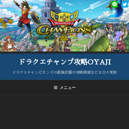
コ
ン
テ
ン
ツ
へ
ス
キ
ッ
ドラクエチャンプ攻略OYAJI
プ
ドラクエチャンピオンズの最強武器や攻略情報などを日々更新
メニュー