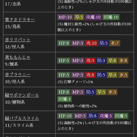
(S)毒耐性+2％(しゅび玉の所持数が100個以
17/虫系
上のとき)
MP:10
早:5
攻魔:10
回魔:10
紫タホドラキー
(S)魔封じ耐性+2%(しゅび玉の所持数が100
15/鳥系
個以上のとき)
赤リリパット
HP:8
MP:5
攻:10
防:5
き:7
12/怪人系
黄ももんじゃ
HP:5
MP:3
攻:3
防:3
早:8
き:8
9/獣系
赤ブラウニー
HP:5
MP:5
攻:8
防:5
早:3
き:5
10/怪人系
(S)打撃ダメージ+1%
HP:8
MP:5
防:5
早:5
き:5
緑サボテンボール
回魔:3
10/植物系
(S)植物系への耐性+2%
HP:10
MP:5
防:8
攻魔:5
回魔:5
緑バブルスライム
(S)毒耐性+2%(しゅび玉の所持数が100個以
11/スライム系
上のとき)