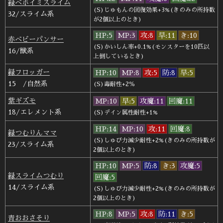
緑ベホイミスライム
(S)じゅもんの回復効果+3%(きのみの所持数
32/スライム系
が2個以上のとき)
HP:5
MP:3
攻:8
早:11
き:10
赤ベビーパンサー
(S)かいしん率+0.1%(モンスターを10匹以
16/獣系
上倒しているとき)
緑フロッガー
HP:10
MP:8
攻:5
防:8
早:5
15 /自然系
(S)毒耐性+2％
紫ギズモ
MP:10
早:5
攻魔:11
回魔:11
18/エレメント系
(S)デイン属性耐性+1%
HP:14
MP:10
攻:11
回魔:8
緑つむりんママ
(S)しゅび力減少耐性+2%(きのみの所持数が
23/スライム系
2個以上のとき)
HP:10
MP:5
防:8
き:3
攻魔:5
緑スライムつむり
回魔:5
14/スライム系
(S)しゅび力減少耐性+2%(きのみの所持数が
2個以上のとき)
HP:8
MP:5
攻:8
防:11
き:5
青おおさそり