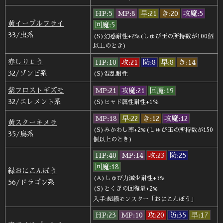
HP:5
MP:8
早:21
き:20
攻魔:5
黄イーブルフライ
回魔:5
33/虫系
(S)幻惑耐性+2%(しゅび玉の所持数が100個
以上のとき)
赤しりょう
HP:10
攻:21
防:8
早:8
き:14
32/ゾンビ系
(S)混乱耐性
紫フロストギズモ
MP:21
攻魔:21
回魔:19
32/エレメント系
(S)ヒャド属性耐性+1％
MP:18
早:22
き:12
攻魔:12
黄スターキメラ
(S)みかわし率+2%(しゅび玉の所持数が150
35/鳥系
個以上のとき)
HP:40
MP:14
攻:23
防:25
回魔:18
緑おにこんぼう
(A)しゅび力減少耐性+3%
56/ドラゴン系
(S)とくぎの回復量+2%
入手:超級モンスター「おにこんぼう」
HP:23
MP:10
攻:20
防:35
早:17