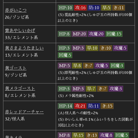
HP:10
攻:16
防:10
早:5
き:11
赤がいこつ
(S)混乱耐性+2%(しゅび玉の所持数が100個
26/ゾンビ系
以上のとき)
紫あやしいかげ
HP:8
MP:20
攻魔:20
回魔:15
33/エレメント系
黄さまようたましい
HP:3
MP:3
早:10
き:10
攻魔:5
13/エレメント系
回魔:5
MP:5
早:8
き:7
攻魔:5
回魔:3
黄ゴースト
(S)即死耐性+2%(しゅび玉の所持数が100個
9/ゾンビ系
以上のとき)
黄メラゴースト
HP:3
MP:3
早:7
き:7
攻魔:3
8/エレメント系
(S)メラ属性耐性+2%
HP:14
攻:21
防:11
き:15
赤レッドアーチャー
(A)怪人系への耐性+2%
32/怪人系
(S)かいしん率+0.1%(ふいうちをした回数が
3回以上のとき)
MP:8
早:15
き:13
攻魔:8
回魔:5
黄キメラ