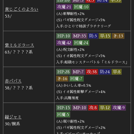
攻魔:21
回魔:10
黄じごくのよろい
(A)斬撃耐性+2%
53/
(S)バギ属性呪文ダメージ+5%
入手:ひとりで特訓プラチナリーグ
HP:10
MP:35
防:3
早:15
き:13
攻魔:42
回魔:24
紫ミルドラース
(A)呪文耐性+2%
63/？？？？系
(S)イオ属性呪文ダメージ+5%
入手:超級モンスターバトル「ミルドラース」
HP:28
MP:7
攻:38
防:24
早:8
き:16
回魔:7
赤パパス
(A)かいしん率+0.5%
58/？？？？系
(S)イオ属性斬撃ダメージ+4%
入手:高難易度
HP:15
MP:10
攻:8
早:12
攻魔:9
回魔:5
緑ジャミ
(A)眠り耐性+2%
30/獣系
(S)バギ属性呪文ダメージ+2%
入手:ベビーパンサーカップ