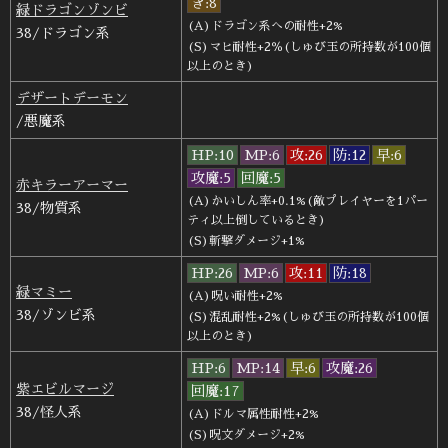
き:8
緑ドラゴンゾンビ
(A)ドラゴン系への耐性+2%
38/ドラゴン系
(S)マヒ耐性+2％(しゅび玉の所持数が100個
以上のとき)
デザートデーモン
/悪魔系
HP:10
MP:6
攻:26
防:12
早:6
攻魔:5
回魔:5
赤キラーアーマー
(A)かいしん率+0.1%(敵プレイヤーを1パー
38/物質系
ティ以上倒しているとき)
(S)斬撃ダメージ+1%
HP:26
MP:6
攻:11
防:18
緑マミー
(A)呪い耐性+2%
38/ゾンビ系
(S)混乱耐性+2%(しゅび玉の所持数が100個
以上のとき)
HP:6
MP:14
早:6
攻魔:26
紫エビルマージ
回魔:17
38/怪人系
(A)ドルマ属性耐性+2%
(S)呪文ダメージ+2%