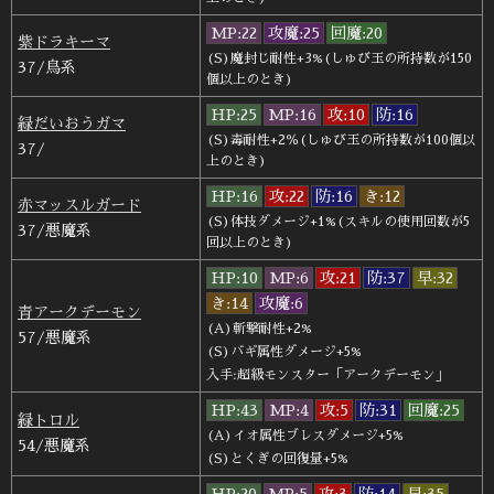
MP:22
攻魔:25
回魔:20
紫ドラキーマ
(S)魔封じ耐性+3%(しゅび玉の所持数が150
37/鳥系
個以上のとき)
HP:25
MP:16
攻:10
防:16
緑だいおうガマ
(S)毒耐性+2％(しゅび玉の所持数が100個以
37/
上のとき)
HP:16
攻:22
防:16
き:12
赤マッスルガード
(S)体技ダメージ+1%(スキルの使用回数が5
37/悪魔系
回以上のとき)
HP:10
MP:6
攻:21
防:37
早:32
き:14
攻魔:6
青アークデーモン
(A)斬撃耐性+2%
57/悪魔系
(S)バギ属性ダメージ+5%
入手:超級モンスター「アークデーモン」
HP:43
MP:4
攻:5
防:31
回魔:25
緑トロル
(A)イオ属性ブレスダメージ+5%
54/悪魔系
(S)とくぎの回復量+5%
HP:20
MP:5
攻:3
防:14
早:35