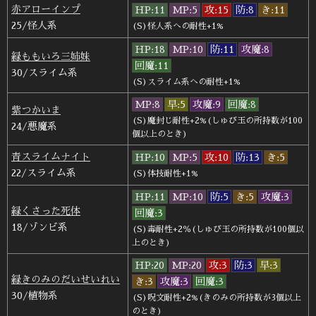
赤アローインプ
HP:11
MP:5
攻:15
防:8
き:11
25/怪人系
(S)怪人系への耐性+1%
HP:18
MP:10
防:11
攻魔:8
緑ももいろ三姉妹
回魔:11
30/スライム系
(S)スライム系への耐性+1%
MP:8
早:5
攻魔:9
回魔:8
紫つかいま
(S)魔封じ耐性+2%(しゅび玉の所持数が100
24/悪魔系
個以上のとき)
青スライムナイト
HP:10
MP:5
攻:10
防:13
き:5
22/スライム系
(S)体技耐性+1%
HP:11
MP:10
防:5
き:5
攻魔:3
緑くさった死体
回魔:3
18/ゾンビ系
(S)毒耐性+2％(しゅび玉の所持数が100個以
上のとき)
HP:20
MP:20
攻:3
防:3
早:3
緑きのみのだいせいれい
き:3
攻魔:3
回魔:3
30/植物系
(S)呪文耐性+2%(きのみの所持数が3個以上
のとき)