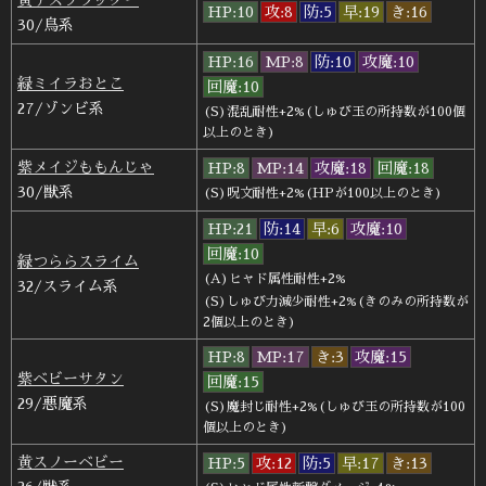
HP:10
攻:8
防:5
早:19
き:16
30/鳥系
HP:16
MP:8
防:10
攻魔:10
緑ミイラおとこ
回魔:10
27/ゾンビ系
(S)混乱耐性+2%(しゅび玉の所持数が100個
以上のとき)
紫メイジももんじゃ
HP:8
MP:14
攻魔:18
回魔:18
30/獣系
(S)呪文耐性+2%(HPが100以上のとき)
HP:21
防:14
早:6
攻魔:10
回魔:10
緑つららスライム
(A)ヒャド属性耐性+2%
32/スライム系
(S)しゅび力減少耐性+2%(きのみの所持数が
2個以上のとき)
HP:8
MP:17
き:3
攻魔:15
紫ベビーサタン
回魔:15
29/悪魔系
(S)魔封じ耐性+2%(しゅび玉の所持数が100
個以上のとき)
黄スノーベビー
HP:5
攻:12
防:5
早:17
き:13