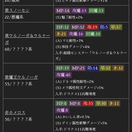
26/獣系
(S)ヒャド属性斬撃ダメージ+1%
紫スノーモン
MP:14
攻魔:13
回魔:13
22/悪魔系
(S)魅了耐性+2%
HP:12
MP:12
攻:19
防:5
早:37
き:21
攻魔:16
回魔:10
黄ウルノーガ＆ウルナー
(A)マヒ耐性+3%
ガ
(S)体技ダメージ+4%
60/？？？？系
入手:超級モンスター「ウルノーガ＆ウルナー
ガ」
HP:19
MP:23
防:14
早:12
き:12
攻魔:40
紫魔王ウルノーガ
(A)ドルマ属性耐性+2%
55/？？？？系
(S)メラ属性呪文ダメージ+5%
入手:ドラクエ11高難易度
HP:8
MP:8
攻:35
早:30
き:11
攻魔:8
赤ホメロス
(A)かいしん率+0.5%
50/？？？？系
(S)デイン属性斬撃ダメージ+5%
入手:ドラクエ11高難易度