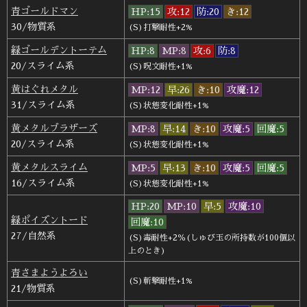
青ゴールドマン
HP:15
攻:12
防:20
き:12
30/物質系
(S)打撃耐性+2%
緑ゴールデントーテム
HP:8
MP:8
攻:6
防:8
20/スライム系
(S)呪文耐性+1%
黄はぐれメタル
MP:12
早:26
き:10
攻魔:12
31/スライム系
(S)状態変化耐性+1%
黄メタルブラザーズ
MP:8
早:14
き:10
攻魔:5
回魔:5
20/スライム系
(S)状態変化耐性+1%
黄メタルスライム
MP:5
早:13
き:10
攻魔:5
回魔:5
16/スライム系
(S)状態変化耐性+1%
HP:20
MP:10
早:5
攻魔:10
緑ポイズントード
回魔:10
27/自然系
(S)毒耐性+2％(しゅび玉の所持数が100個以
上のとき)
青さまようよろい
(S)斬撃耐性+1%
21/物質系