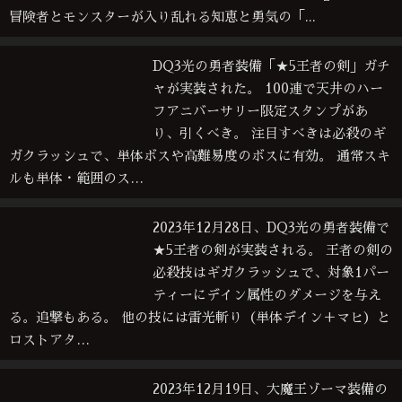
冒険者とモンスターが入り乱れる知恵と勇気の「...
DQ3光の勇者装備「★5王者の剣」ガチ
ャが実装された。 100連で天井のハー
フアニバーサリー限定スタンプがあ
り、引くべき。 注目すべきは必殺のギ
ガクラッシュで、単体ボスや高難易度のボスに有効。 通常スキ
ルも単体・範囲のス…
2023年12月28日、DQ3光の勇者装備で
★5王者の剣が実装される。 王者の剣の
必殺技はギガクラッシュで、対象1パー
ティーにデイン属性のダメージを与え
る。追撃もある。 他の技には雷光斬り（単体デイン＋マヒ）と
ロストアタ…
2023年12月19日、大魔王ゾーマ装備の