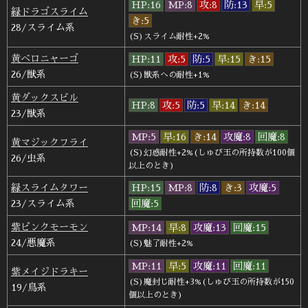
HP:16
MP:8
攻:8
防:13
早:5
緑ドラゴスライム
き:5
28/スライム系
(S)スライム耐性+2%
黄ベロニャーゴ
HP:11
攻:5
防:5
早:15
き:15
26/獣系
(S)獣系への耐性+1%
黄ダックスビル
HP:8
攻:5
防:5
早:14
き:14
23/獣系
MP:5
早:16
き:14
攻魔:8
回魔:8
黄マジックフライ
(S)幻惑耐性+2%(しゅび玉の所持数が100個
26/虫系
以上のとき)
緑スライムタワー
HP:15
MP:8
防:8
き:3
攻魔:5
23/スライム系
回魔:5
紫ピンクモーモン
MP:14
早:8
攻魔:13
回魔:15
24/悪魔系
(S)魅了耐性+2%
MP:11
早:5
攻魔:11
回魔:11
紫メイジドラキー
(S)魔封じ耐性+3%(しゅび玉の所持数が150
19/鳥系
個以上のとき)