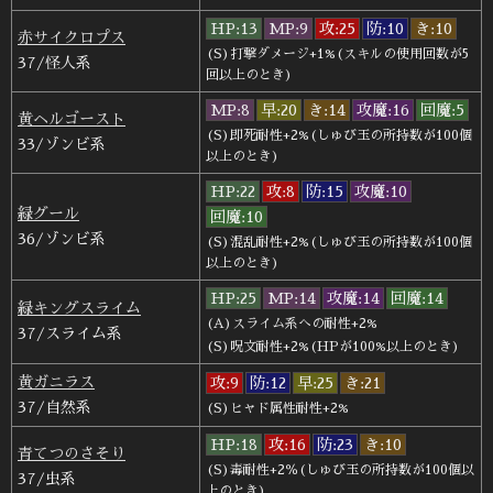
HP:13
MP:9
攻:25
防:10
き:10
赤サイクロプス
(S)打撃ダメージ+1%(スキルの使用回数が5
37/怪人系
回以上のとき)
MP:8
早:20
き:14
攻魔:16
回魔:5
黄ヘルゴースト
(S)即死耐性+2%(しゅび玉の所持数が100個
33/ゾンビ系
以上のとき)
HP:22
攻:8
防:15
攻魔:10
緑グール
回魔:10
36/ゾンビ系
(S)混乱耐性+2%(しゅび玉の所持数が100個
以上のとき)
HP:25
MP:14
攻魔:14
回魔:14
緑キングスライム
(A)スライム系への耐性+2%
37/スライム系
(S)呪文耐性+2%(HPが100%以上のとき)
黄ガニラス
攻:9
防:12
早:25
き:21
37/自然系
(S)ヒャド属性耐性+2%
HP:18
攻:16
防:23
き:10
青てつのさそり
(S)毒耐性+2％(しゅび玉の所持数が100個以
37/虫系
上のとき)