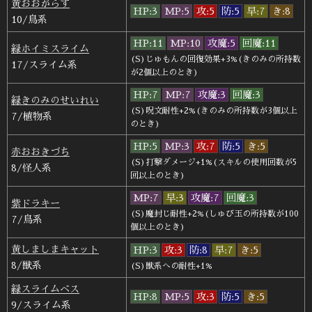
黄おおがらす
HP:3
MP:5
攻:5
防:5
早:7
き:8
10/鳥系
HP:11
MP:10
攻魔:5
回魔:11
緑ホイミスライム
(S)じゅもんの回復効果+3%(きのみの所持数
17/スライム系
が2個以上のとき)
HP:7
MP:7
攻魔:3
回魔:3
緑きのみのせいれい
(S)呪文耐性+2%(きのみの所持数が3個以上
7/植物系
のとき)
HP:5
MP:3
攻:7
防:5
き:5
赤おおきづち
(S)打撃ダメージ+1%(スキルの使用回数が5
8/怪人系
回以上のとき)
MP:7
早:3
攻魔:7
回魔:3
紫ドラキー
(S)魔封じ耐性+2%(しゅび玉の所持数が100
7/鳥系
個以上のとき)
黄しましまキャット
HP:3
攻:3
防:8
早:7
き:5
8/獣系
(S)獣系への耐性+1%
緑スライムベス
HP:8
MP:5
攻:3
防:5
き:5
9/スライム系