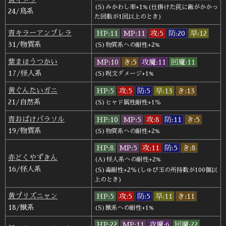
(S)みかわし率+1%(仕掛けた罠に敵がかかっ
24/鳥系
た回数が1回以上のとき)
青キラーアンブレラ
HP:11
MP:11
攻:5
防:20
早:12
31/物質系
(S)物質系への耐性+2%
紫まほうつかい
MP:10
き:5
攻魔:11
回魔:11
17/怪人系
(S)呪文ダメージ+1%
黄ぐんたいガニ
HP:5
攻:5
防:5
早:13
き:13
21/自然系
(S)ヒャド属性耐性+1％
青おばけパラソル
HP:10
MP:5
攻:8
防:11
き:5
19/物質系
(S)物質系への耐性+2%
HP:8
MP:5
攻:11
防:5
き:8
赤どくやずきん
(A)怪人系への耐性+2%
16/怪人系
(S)毒耐性+2％(しゅび玉の所持数が100個以
上のとき)
黄プリズニャン
HP:5
攻:5
防:5
早:11
き:11
18/獣系
(S)獣系への耐性+1%
HP:22
MP:11
攻魔:6
回魔:22