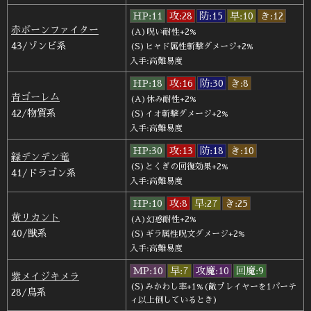
HP:11
攻:28
防:15
早:10
き:12
赤ボーンファイター
(A)呪い耐性+2%
43/ゾンビ系
(S)ヒャド属性斬撃ダメージ+2%
入手:高難易度
HP:18
攻:16
防:30
き:8
青ゴーレム
(A)休み耐性+2%
42/物質系
(S)イオ斬撃ダメージ+2%
入手:高難易度
HP:30
攻:13
防:18
き:10
緑デンデン竜
(S)とくぎの回復効果+2%
41/ドラゴン系
入手:高難易度
HP:10
攻:8
早:27
き:25
黄リカント
(A)幻惑耐性+2%
40/獣系
(S)ギラ属性呪文ダメージ+2%
入手:高難易度
MP:10
早:7
攻魔:10
回魔:9
紫メイジキメラ
(S)みかわし率+1%(敵プレイヤーを1パーテ
28/鳥系
ィ以上倒しているとき)