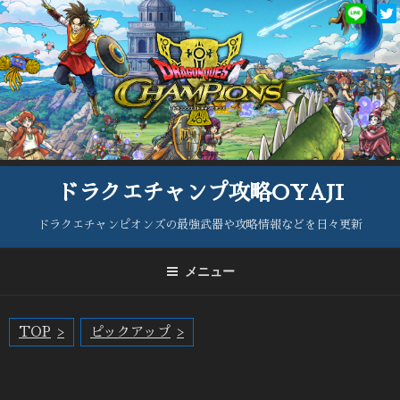
コ
ン
テ
ン
ツ
へ
ス
キ
ッ
ドラクエチャンプ攻略OYAJI
プ
ドラクエチャンピオンズの最強武器や攻略情報などを日々更新
メニュー
TOP
ピックアップ