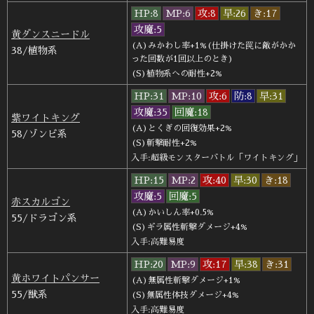
HP:8
MP:6
攻:8
早:26
き:17
攻魔:5
黄ダンスニードル
(A)みかわし率+1%(仕掛けた罠に敵がかか
38/植物系
った回数が1回以上のとき)
(S)植物系への耐性+2%
HP:31
MP:10
攻:6
防:8
早:31
攻魔:35
回魔:18
紫ワイトキング
(A)とくぎの回復効果+2%
58/ゾンビ系
(S)斬撃耐性+2%
入手:超級モンスターバトル「ワイトキング」
HP:15
MP:2
攻:40
早:30
き:18
攻魔:5
回魔:5
赤スカルゴン
(A)かいしん率+0.5%
55/ドラゴン系
(S)ギラ属性斬撃ダメージ+4%
入手:高難易度
HP:20
MP:9
攻:17
早:38
き:31
黄ホワイトパンサー
(A)無属性斬撃ダメージ+1%
55/獣系
(S)無属性体技ダメージ+4%
入手:高難易度