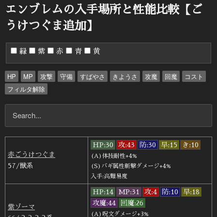
日:
エンブレムの入手場所と性能比較【ご
うけつぐま追加】
緑
紫
赤
青
黄
HP
MP
攻撃
守備
すばやさ
きようさ
攻魔
回魔
コスト
フィルタ解除
HP:30
攻:43
防:30
早:15
き:10
赤ごうけつぐま
(A)体技耐性+4%
57/獣系
(S)バギ属性斬撃ダメージ+4%
入手:高難易度
HP:14
MP:31
攻:4
防:10
早:18
攻魔:44
回魔:26
紫ゾーマ
(A)呪文ダメージ+3%