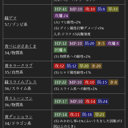
HP:41
MP:10
攻:10
防:8
早:33
攻魔:24
緑ゲマ
(A)マヒ耐性+2%
57/ゾンビ系
(S)デイン属性打撃ダメージ+5%
入手:ドラクエ5高難易度
HP:12
MP:10
防:20
き:5
攻魔:8
青べにがさあくま
回魔:8
34/物質系
(S)物質系への耐性+2%
黄キラークラブ
攻:12
防:12
早:20
き:20
35/自然系
(S)ヒャド属性耐性+1％
緑スライムブレス
HP:22
MP:10
攻:10
防:15
き:8
36/スライム系
(S)スライム系への耐性+2%
青ストーンマン
HP:17
MP:10
攻:14
防:24
36/物質系
HP:14
攻:11
防:18
早:21
黄ダッシュラン
(S)みかわし率+1%(ふいうちをした回数が3
34/ドラゴン系
回以上のとき)