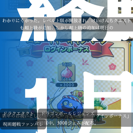
経
わかりにくかった。レベル上限が開放され、けいけんちクエスト
も超上級が追加、しかし超上級の追加は明日の
1
ドラクエタクト
ドラゴンボールレジェンズ
新年のお祝いとして「ハッピーニューイヤーログインボーナス」
を開催中。3000ジェムが配布。
呪術廻戦ファンパレ