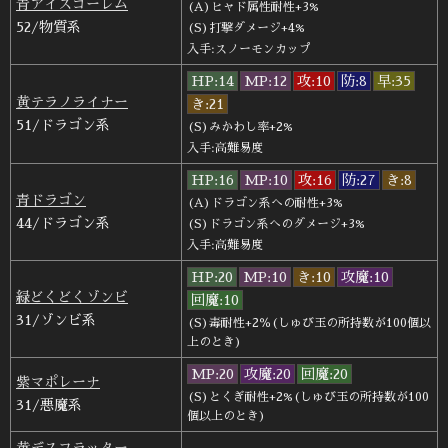
青アイスゴーレム
(A)ヒャド属性耐性+3%
52/物質系
(S)打撃ダメージ+4%
入手:スノーモンカップ
HP:14
MP:12
攻:10
防:8
早:35
黄テラノライナー
き:21
51/ドラゴン系
(S)みかわし率+2%
入手:高難易度
HP:16
MP:10
攻:16
防:27
き:8
青ドラゴン
(A)ドラゴン系への耐性+3%
44/ドラゴン系
(S)ドラゴン系へのダメージ+3%
入手:高難易度
HP:20
MP:10
き:10
攻魔:10
緑どくどくゾンビ
回魔:10
31/ゾンビ系
(S)毒耐性+2％(しゅび玉の所持数が100個以
上のとき)
MP:20
攻魔:20
回魔:20
紫マポレーナ
(S)とくぎ耐性+2%(しゅび玉の所持数が100
31/悪魔系
個以上のとき)
黄デスフラッター