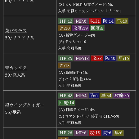
66/？？？？系
(S)ヒャド属性呪文ダメージ+5%
入手:超級モンスターバトル「ゾーマ」
HP:12
MP:8
攻:21
防:14
早:40
き:10
攻魔:19
回魔:6
黄バラモス
(A)斬撃ダメージ+4%
59/？？？？系
(S)ダッシュ+10
入手:高難易度
HP:25
MP:12
攻:22
防:40
早:15
き:12
青カンダタ
(A)斬撃耐性+4%
59/怪人系
(S)とくぎ耐性+4%
入手:高難易度
HP:42
MP:4
防:6
早:34
攻魔:25
回魔:14
緑ウイングタイガー
(A)打撃ダメージ+4%
56/獣系
(S)コマンドバトル終了時にHP+5%
入手:高難易度
HP:26
MP:6
攻:18
防:6
早:6