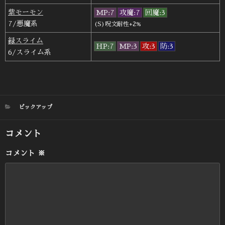
紫モーモン
MP:7
攻魔:7
回魔:3
7/悪魔系
(S)呪文耐性+2%
緑スライム
HP:7
MP:3
攻:3
防:3
6/スライム系
カ
ピックアップ
テ
ゴ
コメント
リ
ー
コメント
※