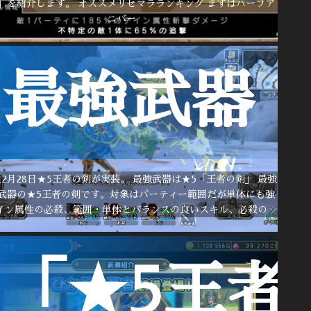
」を紹介します。 オススメリセマラランキング まずはハーフア
ニバー
最強武器
年12月28日★5王者の剣が実装。 最強武器は★5「王者の剣」 最強
武器の★5王者の剣です。対象はパーティー範囲だが単体にも強
イン属性の必殺、範囲・単体とバランスの良いスキル、必殺の
「★5王者