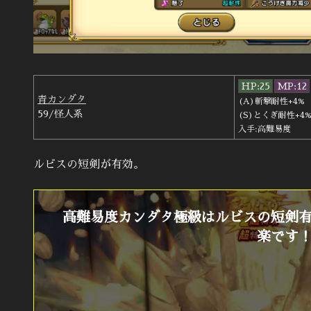
HP:25
MP:12
青カンダタ
(A)斬撃耐性+4%
59/怪人系
(S)とくぎ耐性+4
入手:高難易度
ルビスの短剣が有効。
高難易度カンダタ極級はルビスの短剣
楽です