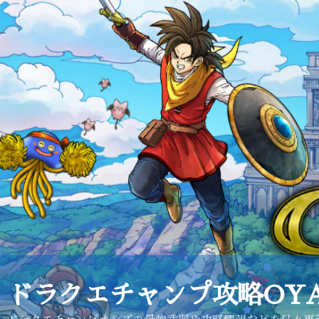
コ
ン
テ
ン
ツ
へ
ス
キ
ッ
プ
ドラクエチャンプ攻略OYA