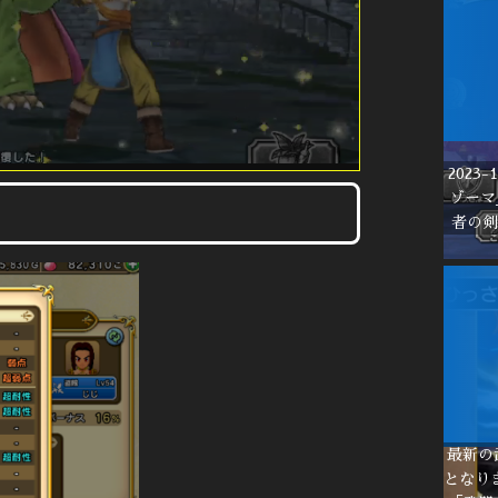
202
ゾーマ
者の
最新の
となり