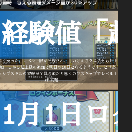
経験値「超
にくかった。レベル上限が開放され、けいけんちクエストも超上
加、しかし超上級の追加は明日の10日となるようです。とりあ
ッシブスキルの習得が全員必須だと思うのでスキップでレベル上
げ 高難
1月1日ロ