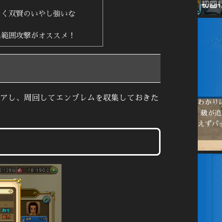
ゃく双賢のいやし強いな
系範囲攻撃がオススメ！
アし、周回してエンブレムを収集しておきた
わかり
級が追
えずパ