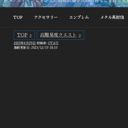
ドラクエチャンピオンズの最強武器や攻略情報などを日々更
TOP
アクセサリー
エンブレム
メタル系討伐
TOP
高難易度クエスト
投
2023年6月29日
投稿者:
OYAJI
稿
最終更新日: 2023/12/19 18:53
日: