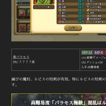
HP:12
MP:8
黄バラモス
(A)斬撃ダメージ+
59/？？？？系
(S)ダッシュ+10
入手:高難易度
滅びの魔杖、ルビスの短剣が有効。特にルビスの短剣の
す。
高難易度「バラモス極級」混乱は