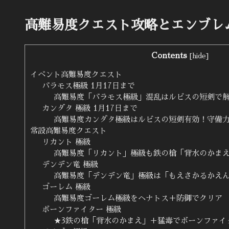
高難易度クエスト攻略とエンブレ
Contents
[
hide
]
イベント高難易度クエスト
バラモス極級 1月17日まで
高難易度「バラモス極級」混乱はルビスの短剣で
カンダタ 極級 1月17日まで
高難易度カンダタ極級はルビスの短剣有効！守備
常設高難易度クエスト
リカント 極級
高難易度「リカント」極級も鉄の槍「背水のかま
デンデン竜 極級
高難易度「デンデン竜」極級は「もえさかるかえ
ゴーレム 極級
高難易度ゴーレム極級をヘナトス＋防御でクリア
ボーンファイター 極級
★3鉄の槍「背水のかまえ」＋猛毒でボーンファイ