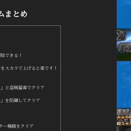
ムまとめ
解除できる！
力をスカラで上げると楽です！
え」と盗賊猛毒でクリア
ん」を防御してクリア
ドラク
キルや
続スキ
ター極級をクリア