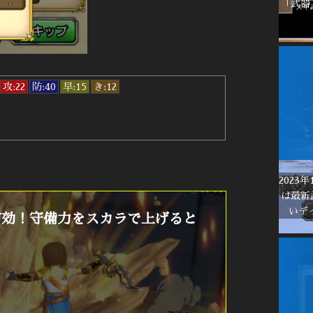
「武器
攻:22
防:40
早:15
き:12
%
2023
は最新
いデ
有効！守備力をスカラで上げると
！