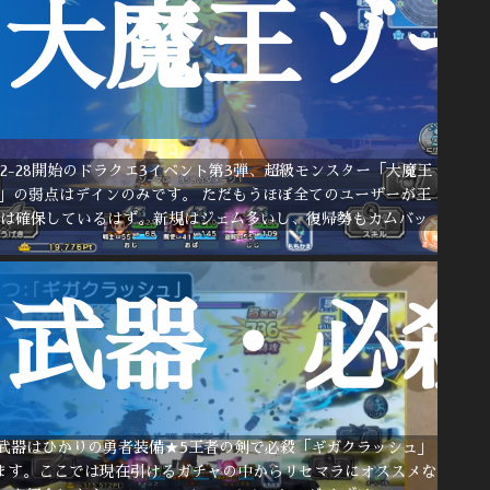
大魔王ゾ
3-12-28開始のドラクエ3イベント第3弾、超級モンスター「大魔王
」の弱点はデインのみです。 ただもうほぼ全てのユーザーが王
剣は確保しているはず。新規はジェム多いし、復帰勢もカムバッ
武器・必
武器はひかりの勇者装備★5王者の剣で必殺「ギガクラッシュ」
ます。ここでは現在引けるガチャの中からリセマラにオススメな