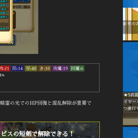
新年の
攻:21
防:14
早:40
き:10
攻魔:19
回魔:6
4%
★5武
イヤー
精霊の光でのHP回復と混乱解除が重要で
つ進行
ルビスの短剣で解除できる！