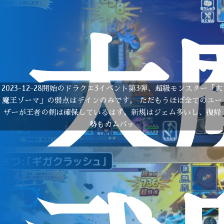
大
2023-12-28開始のドラクエ3イベント第3弾、超級モンスター「大
魔王ゾーマ」の弱点はデインのみです。 ただもうほぼ全てのユー
ザーが王者の剣は確保しているはず。新規はジェム多いし、復帰
勢もカムバッ