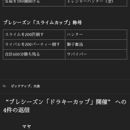
宝箱を180個開ける
トレジャーハンター（金）
プレシーズン「スライムカップ」称号
スライムを200匹倒す
ハンター
ライバルを200パーティー倒す
獅子奮迅
合計600分勝ち残る
サバイバー
カ
ピックアップ
、
大会
テ
ゴ
“プレシーズン「ドラキーカップ」開催” への
リ
ー
4件の返信
マヤ