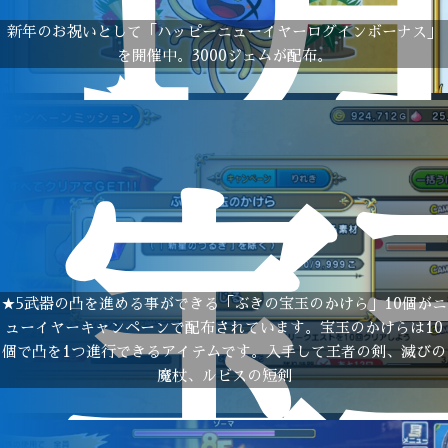
1
新年のお祝いとして「ハッピーニューイヤーログインボーナス」
を開催中。3000ジェムが配布。
宝
★5武器の凸を進める事ができる「ぶきの宝玉のかけら」10個がニ
ューイヤーキャンペーンで配布されています。宝玉のかけらは10
個で凸を1つ進行できるアイテムです。入手して王者の剣、滅びの
魔杖、ルビスの短剣