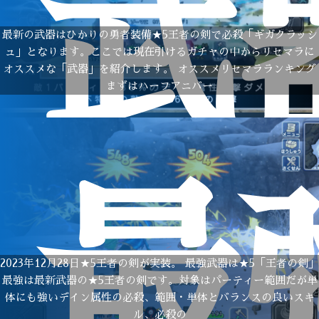
武
最新の武器はひかりの勇者装備★5王者の剣で必殺「ギガクラッシ
ュ」となります。ここでは現在引けるガチャの中からリセマラに
オススメな「武器」を紹介します。 オススメリセマラランキング
まずはハーフアニバー
最
2023年12月28日★5王者の剣が実装。 最強武器は★5「王者の剣」
最強は最新武器の★5王者の剣です。対象はパーティー範囲だが単
体にも強いデイン属性の必殺、範囲・単体とバランスの良いスキ
ル、必殺の