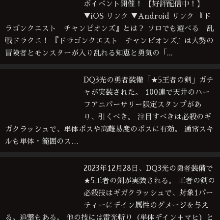
ボイベント開催！ 【好評配信中！】
▼iOS リンク ▼Android リンク 『ド
ラゴンクエスト チャンピオンズ』とは？ ソロでも遊べる 乱
戦ドラクエ！ 『ドラゴンクエスト チャンピオンズ』は大勢の
冒険者とモンスターが入り乱れる知恵と勇気の「...
DQ3光の勇者装備「★5王者の剣」ガチ
ャが実装された。 100連で天井のハー
フアニバーサリー限定スタンプがあ
り、引くべき。 注目すべきは必殺のギ
ガクラッシュで、単体ボスや高難易度のボスに有効。 通常スキ
ルも単体・範囲のス…
2023年12月28日、DQ3光の勇者装備で
★5王者の剣が実装される。 王者の剣の
必殺技はギガクラッシュで、対象1パー
ティーにデイン属性のダメージを与え
る。追撃もある。 他の技には雷光斬り（単体デイン＋マヒ）と