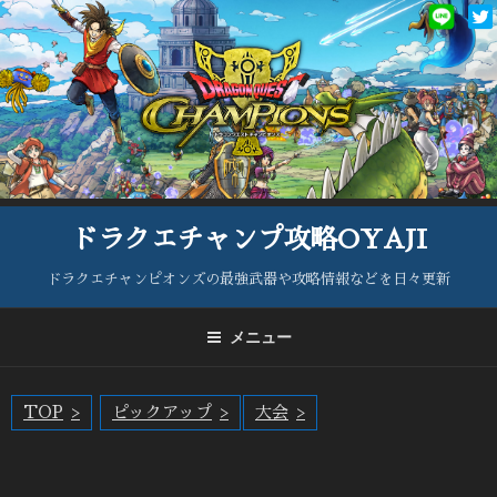
コ
ン
テ
ン
ツ
へ
ス
キ
ッ
ドラクエチャンプ攻略OYAJI
プ
ドラクエチャンピオンズの最強武器や攻略情報などを日々更新
メニュー
TOP
ピックアップ
大会