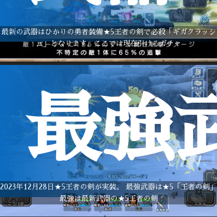
最新の武器はひかりの勇者装備★5王者の剣で必殺「ギガクラッシ
ュ」となります。ここでは現在引けるガチャ
最強
2023年12月28日★5王者の剣が実装。 最強武器は★5「王者の剣」
最強は最新武器の★5王者の剣