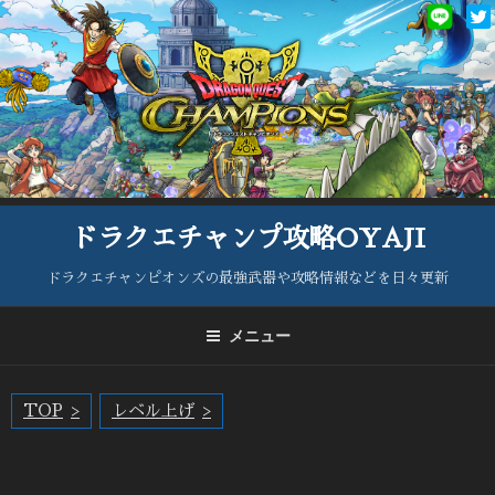
コ
ン
テ
ン
ツ
へ
ス
キ
ッ
ドラクエチャンプ攻略OYAJI
プ
ドラクエチャンピオンズの最強武器や攻略情報などを日々更新
メニュー
TOP
レベル上げ