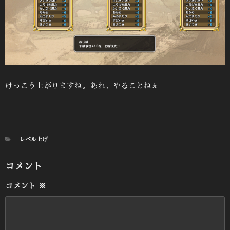
けっこう上がりますね。あれ、やることねぇ
カ
レベル上げ
テ
ゴ
コメント
リ
ー
コメント
※