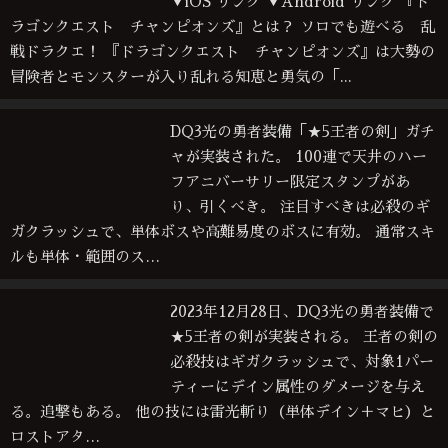
▼iOS リンク ▼Android リンク 『ド
ラゴンクエスト チャンピオンズ』とは？ ソロでも遊べる 乱
戦ドラクエ！ 『ドラゴンクエスト チャンピオンズ』は大勢の
冒険者とモンスターが入り乱れる知恵と勇気の「...
DQ3光の勇者装備「★5王者の剣」ガチ
ャが実装された。 100連で天井のハー
フアニバーサリー限定スタンプがあ
り、引くべき。 注目すべきは必殺のギ
ガクラッシュで、単体ボスや高難易度のボスに有効。 通常スキ
ルも単体・範囲のス…
2023年12月28日、DQ3光の勇者装備で
★5王者の剣が実装される。 王者の剣の
必殺技はギガクラッシュで、対象1パー
ティーにデイン属性のダメージを与え
る。追撃もある。 他の技には雷光斬り（単体デイン＋マヒ）と
ロストアタ…