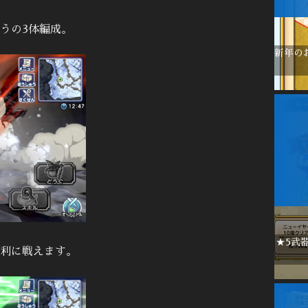
うの3体編成。
新年の
★5武
利に戦えます。