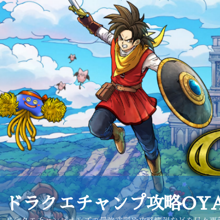
コ
ン
テ
ン
ツ
へ
ス
キ
ッ
プ
ドラクエチャンプ攻略OYA