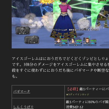
アイスゴーレムはにおうだちでどくどくゾンビとしりょ
です。3体分のダメージをアイスゴーレムに集中させる
殺をすぐに使わずににおうだち後にバギマータや断空な
も。
【必殺】
敵1パーティーに
バギマータ
★5ディバインロッド
敵1パーティに80%のバギ
しんくうげり
消費MP:12