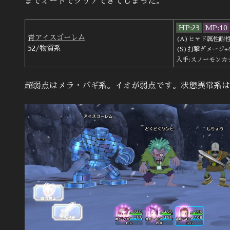
までオートでクリアできてしまった。
HP:23
MP:10
青アイスゴーレム
(A)ヒャド属性耐性
52/物質系
(S)打撃ダメージ+
入手:スノーモンカ
超弱点はメラ・バギ系。イオが弱点です。状態異常系は