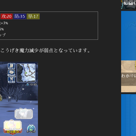
攻:20
防:35
早:17
+3%
4%
ップ
こうげき魔力減少が弱点となっています。
わかり