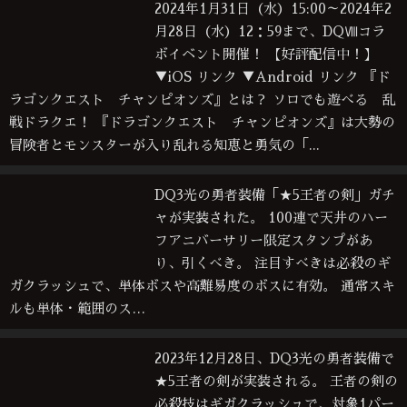
2024年1月31日（水）15:00～2024年2
月28日（水）12：59まで、DQⅧコラ
ボイベント開催！ 【好評配信中！】
▼iOS リンク ▼Android リンク 『ド
ラゴンクエスト チャンピオンズ』とは？ ソロでも遊べる 乱
戦ドラクエ！ 『ドラゴンクエスト チャンピオンズ』は大勢の
冒険者とモンスターが入り乱れる知恵と勇気の「...
DQ3光の勇者装備「★5王者の剣」ガチ
ャが実装された。 100連で天井のハー
フアニバーサリー限定スタンプがあ
り、引くべき。 注目すべきは必殺のギ
ガクラッシュで、単体ボスや高難易度のボスに有効。 通常スキ
ルも単体・範囲のス…
2023年12月28日、DQ3光の勇者装備で
★5王者の剣が実装される。 王者の剣の
必殺技はギガクラッシュで、対象1パー