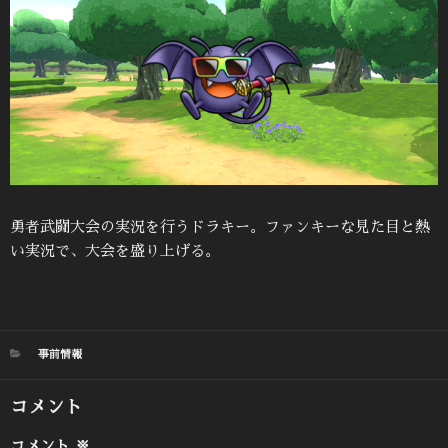
勇者武闘大会の実況を行うドラキー。ファンキーな見た目と熱
い実況で、大会を盛り上げる。
カ
事前情報
テ
ゴ
コメント
リ
ー
コメント
※