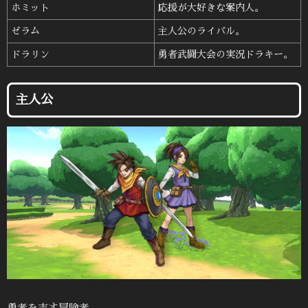
ホミット
応援が大好きな案内人。
ゼラム
主人公のライバル。
ドラリン
勇者武闘大会の実況ドラキー。
主人公
勇者を志す冒険者