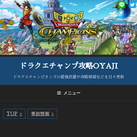
コ
ン
テ
ン
ツ
へ
ス
キ
ッ
ドラクエチャンプ攻略OYAJI
プ
ドラクエチャンピオンズの最強武器や攻略情報などを日々更新
メニュー
TOP
事前情報