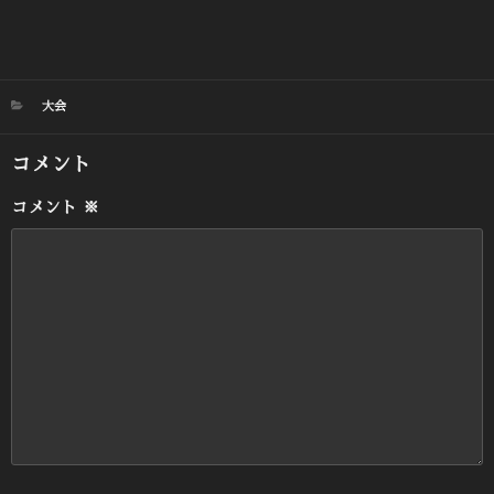
カ
大会
テ
ゴ
コメント
リ
ー
コメント
※