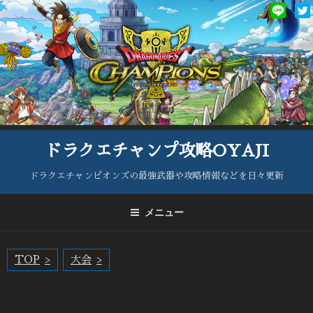
コ
ン
テ
ン
ツ
へ
ス
キ
ッ
ドラクエチャンプ攻略OYAJI
プ
ドラクエチャンピオンズの最強武器や攻略情報などを日々更新
メニュー
TOP
大会