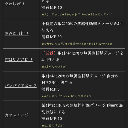
える
まわしげり
消費MP:10
★3てつのやり/★3キャットクロー/★3さんぞくのオノ
不特定の敵に50%の無属性斬撃ダメージを4回
与える
さみだれ斬り
消費MP:20
★5勇者のつるぎ/★5新星のつるぎ/★3はがねのつるぎ
【必殺】
敵1体に45%の無属性斬撃ダメージを
超はやぶさ斬り
4回与える
★3はがねのつるぎ
敵1体に120%の無属性斬撃ダメージ 自分の
HPを30回復する
バンパイアエッジ
消費MP:8
★4よるのパピヨン/★3どくがのナイフ
敵1体に130%の無属性斬撃ダメージ 確率で混
乱状態にする
カオスエッジ
消費MP:10
★4よるのパピヨン