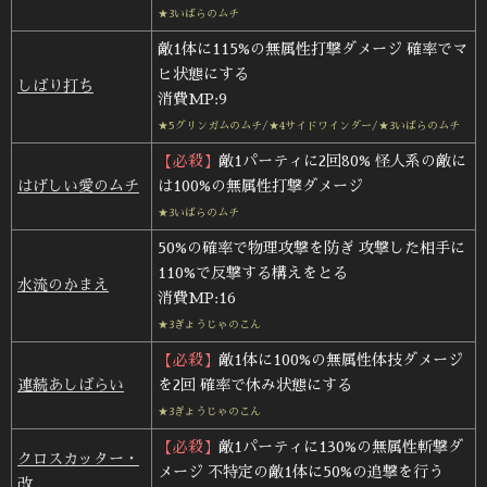
★3いばらのムチ
敵1体に115%の無属性打撃ダメージ 確率でマ
ヒ状態にする
しばり打ち
消費MP:9
★5グリンガムのムチ/★4サイドワインダー/★3いばらのムチ
【必殺】
敵1パーティに2回80% 怪人系の敵に
はげしい愛のムチ
は100%の無属性打撃ダメージ
★3いばらのムチ
50%の確率で物理攻撃を防ぎ 攻撃した相手に
110%で反撃する構えをとる
水流のかまえ
消費MP:16
★3ぎょうじゃのこん
【必殺】
敵1体に100%の無属性体技ダメージ
連続あしばらい
を2回 確率で休み状態にする
★3ぎょうじゃのこん
【必殺】
敵1パーティに130%の無属性斬撃ダ
クロスカッター・
メージ 不特定の敵1体に50%の追撃を行う
改