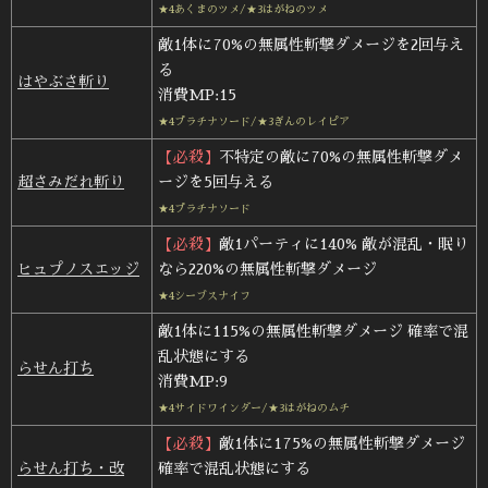
★4あくまのツメ/★3はがねのツメ
敵1体に70%の無属性斬撃ダメージを2回与え
る
はやぶさ斬り
消費MP:15
★4プラチナソード/★3ぎんのレイピア
【必殺】
不特定の敵に70%の無属性斬撃ダメ
超さみだれ斬り
ージを5回与える
★4プラチナソード
【必殺】
敵1パーティに140% 敵が混乱・眠り
ヒュプノスエッジ
なら220%の無属性斬撃ダメージ
★4シーブスナイフ
敵1体に115%の無属性斬撃ダメージ 確率で混
乱状態にする
らせん打ち
消費MP:9
★4サイドワインダー/★3はがねのムチ
【必殺】
敵1体に175%の無属性斬撃ダメージ
らせん打ち・改
確率で混乱状態にする