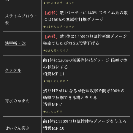
★3やいばのブーメラン
【必殺】
敵1パーティに140% スライム系の敵
スライムブロウ・
には160%の無属性打撃ダメージ
改
★3はがねのブーメラン
【必殺】
敵1体に175%の無属性斬撃ダメージ
鉄甲斬・改
確率でしゅび力を2段階下げる
★3さんぞくのオノ
敵1体に120%の無属性体技ダメージ 確率で休
み状態にする
タックル
消費MP:11
★3さんぞくのオノ
残りHPが1になるが物理攻撃を防ぎ200%の
斬撃で反撃できる構えをとる
背水のかまえ
消費MP:7
★3てつのやり
敵1体に130%の無属性体技ダメージを与える
せいけん突き
消費MP:10