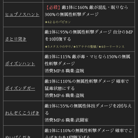
【必殺】
敵1体に160% 敵が混乱・眠りなら
ヒュプノスハント
300%の無属性斬撃ダメージ
★4よるのパピヨン
敵1体に95%の無属性斬撃ダメージ 自分のMP
さとり突き
を10回復する
★5メタスラのやり/★5アテナの聖槍/★4ホーリーランス
敵1体に115% 敵が毒・マヒなら150%の無属
ポイズンハント
性斬撃ダメージ
消費MP:8 職業:盗賊
敵1体に110％の無属性斬撃ダメージ 確率で
ポイズンダガー
猛毒状態にする
消費MP:6 職業:盗賊
敵1体に55％の無属性体技ダメージを2回与え
れんぞくこうげき
る
消費MP:6 職業:武闘家
敵1体に110%の無属性斬撃ダメージ 確率でこ
やいばくだき
うげき力を1段階下げる