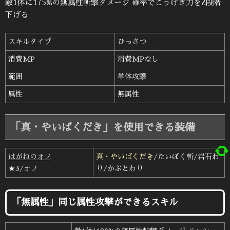
敵1体に175%の無属性斬撃ダメージ 確率でこうげき力を2段階
下げる
スキルタイプ
ひっさつ
消費MP
消費MPなし
範囲
単体攻撃
属性
無属性
「真・やいばくだき」を使用できる装備
はがねのオノ
真・やいばくだき
/たいぼく斬/岩石わ
★3/オノ
り/かぶとわり
「無属性」同じ属性攻撃ができるスキル