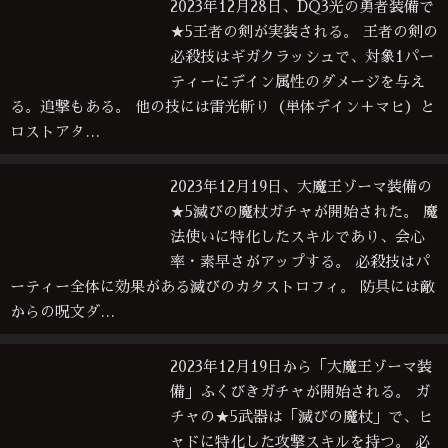
2023年12月28日、DQ3光の勇者装備で
★5王者の剣が実装される。 王者の剣の
必殺技はギガクラッシュで、対象1パー
ティーにデイン属性のダメージを与え
る。追撃もある。 他の技には雷光斬り（単体デイン＋マヒ）と
ロストアタ…
2023年12月19日、大魔王ゾーマ装備の
★5滅びの魔杖ガチャが開始された。 魔
法使いに特化したスキルであり、会心
率・素早さがアップする。 必殺技はパ
ーティー全体に効果がある滅びのカタストロフィ。 防具には敵
からの呪文ダ…
2023年12月19日から「大魔王ゾーマ装
備」ふくびきガチャが開始される。 ガ
チャの★5武器は「滅びの魔杖」で、ヒ
ャドに特化した攻撃スキルを持つ。 必