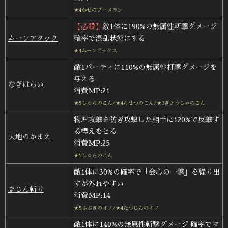
★4かぜのブーメラン
【必殺】
敵1体に190%の無属性斬撃ダメージ
ムーンアタック
確率で混乱状態にする
★4ムーンアックス
敵1パーティに110%の無属性打撃ダメージを
与える
なぎはらい
消費MP:21
★5しゅらのこん/★4らせつのこん/★3ぎょうじゃのこん
物理攻撃を防ぎ攻撃した相手に120%で反撃す
る構えをとる
天地のかまえ
消費MP:25
★5しゅらのこん
敵1体に30%の確率で「会心の一撃」を繰り出
すが外れやすい
まじん斬り
消費MP:14
★5ふぶきのオノ/★4たつじんのオノ
敵1体に140%の無属性斬撃ダメージ 確率でマ