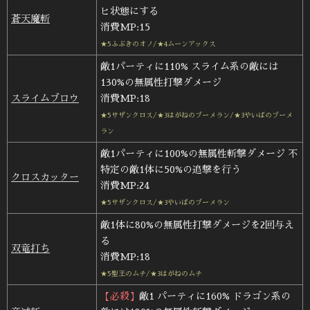
ヒ状態にする
蒼天魔斬
消費MP:15
★5ふぶきのオノ/★4ムーンアックス
敵1パーティに110% スライム系の敵には
130%の無属性打撃ダメージ
スライムブロウ
消費MP:18
★5サザンクロス/★3はがねのブーメラン/★3やいばのブーメ
ラン
敵1パーティに100%の無属性斬撃ダメージ 不
特定の敵1体に50%の追撃を行う
クロスカッター
消費MP:24
★5サザンクロス/★3やいばのブーメラン
敵1体に80%の無属性打撃ダメージを2回与え
る
双竜打ち
消費MP:18
★5聖王のムチ/★3はがねのムチ
【必殺】
敵1 パーティに160% ドラゴン系の