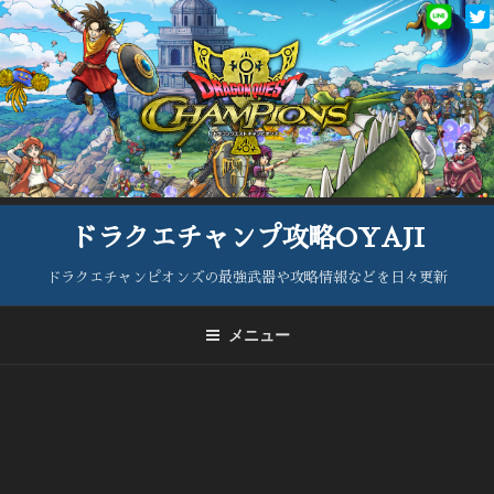
コ
ン
テ
ン
ツ
へ
ス
キ
ッ
ドラクエチャンプ攻略OYAJI
プ
ドラクエチャンピオンズの最強武器や攻略情報などを日々更新
メニュー