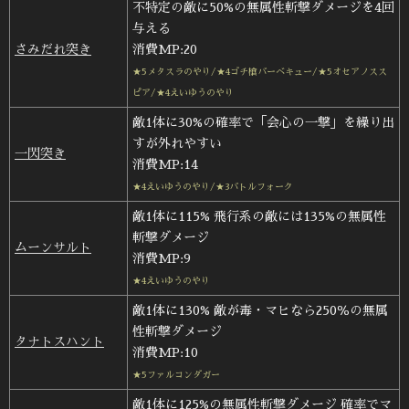
不特定の敵に50%の無属性斬撃ダメージを4回
与える
さみだれ突き
消費MP:20
★5メタスラのやり/★4ゴチ槍バーベキュー/★5オセアノスス
ピア/★4えいゆうのやり
敵1体に30%の確率で「会心の一撃」を繰り出
すが外れやすい
一閃突き
消費MP:14
★4えいゆうのやり/★3バトルフォーク
敵1体に115% 飛行系の敵には135%の無属性
斬撃ダメージ
ムーンサルト
消費MP:9
★4えいゆうのやり
敵1体に130% 敵が毒・マヒなら250％の無属
性斬撃ダメージ
タナトスハント
消費MP:10
★5ファルコンダガー
敵1体に125%の無属性斬撃ダメージ 確率でマ