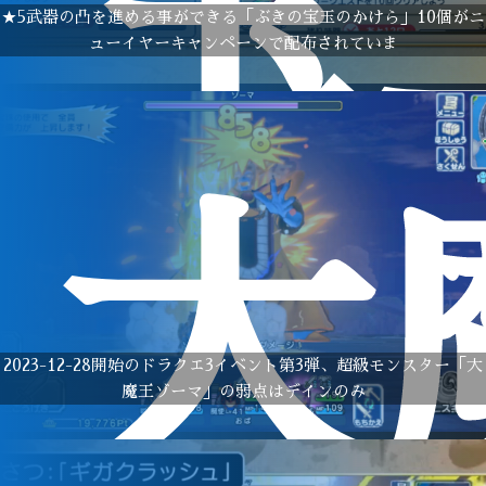
宝
★5武器の凸を進める事ができる「ぶきの宝玉のかけら」10個がニ
ューイヤーキャンペーンで配布されていま
大
2023-12-28開始のドラクエ3イベント第3弾、超級モンスター「大
魔王ゾーマ」の弱点はデインのみ