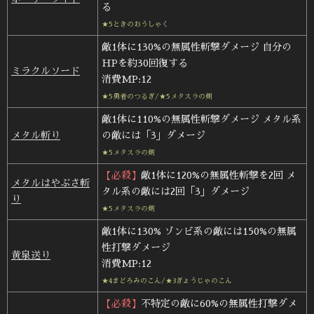
る
★5ときのおうしゃく
敵1体に130%の無属性斬撃ダメージ 自分の
HPを約30回復する
ミラクルソード
消費MP:12
★5勇者のつるぎ/★5メタスラの剣
敵1体に110%の無属性斬撃ダメージ メタル系
メタル斬り
の敵には「3」ダメージ
★5メタスラの剣
【必殺】
敵1体に120%の無属性斬撃を2回 メ
メタルはやぶさ斬
タル系の敵には2回「3」ダメージ
り
★5メタスラの剣
敵1体に130% ゾンビ系の敵には150%の無属
性打撃ダメージ
黄泉送り
消費MP:12
★4まどろみのこん/★3ぎょうじゃのこん
【必殺】
不特定の敵に60%の無属性打撃ダメ