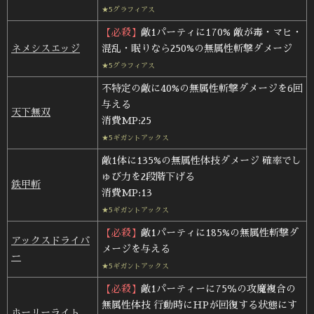
★5グラフィアス
【必殺】
敵1パーティに170% 敵が毒・マヒ・
ネメシスエッジ
混乱・眠りなら250%の無属性斬撃ダメージ
★5グラフィアス
不特定の敵に40%の無属性斬撃ダメージを6回
与える
天下無双
消費MP:25
★5ギガントアックス
敵1体に135%の無属性体技ダメージ 確率でし
ゅび力を2段階下げる
鉄甲斬
消費MP:13
★5ギガントアックス
【必殺】
敵1パーティに185%の無属性斬撃ダ
アックスドライバ
メージを与える
ー
★5ギガントアックス
【必殺】
敵1パーティーに75％の攻魔複合の
無属性体技 行動時にHPが回復する状態にす
ホーリーライト