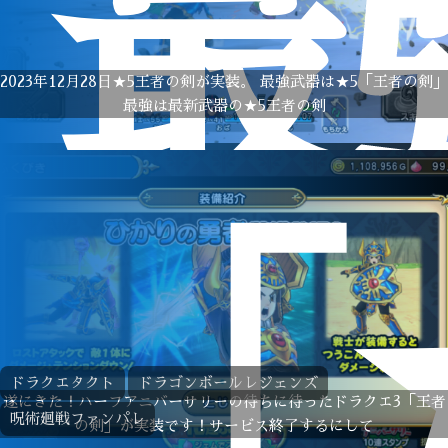
最
2023年12月28日★5王者の剣が実装。 最強武器は★5「王者の剣」
最強は最新武器の★5王者の剣
「
ドラクエタクト
ドラゴンボールレジェンズ
遂にきた！ハーフアニバーサリーの待ちに待ったドラクエ3「王者
呪術廻戦ファンパレ
の剣」が実装です！サービス終了するにして