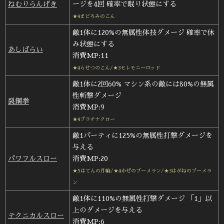
ねむりらんげき
ージを4回 確率で眠り状態にする
★4まどろみのこん
敵1体に120%の無属性体技ダメージ 確率で休
み状態にする
あしばらい
消費MP:11
★4らせつのこん/★3セレモニーロッド
敵1体に2回60% マシン系の敵には80%の無属
性斬撃ダメージ
裂鋼拳
消費MP:9
★4プラチナクロー
敵1パーティに125%の無属性打撃ダメージを
与える
パワフルスロー
消費MP:20
★5はてんの月輪/★4かぜのブーメラン/★3はがねのブーメラ
ン
敵1体に110%の無属性打撃ダメージ 「1」以
上のダメージを与える
テクニカルスロー
消費MP:6