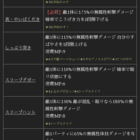
★3はがねのムチ
【必殺】
敵1体に175%の無属性斬撃ダメージ
真・やいばくだき
確率でこうげき力を2段階下げる
★3はがねのオノ
敵1体に115%の無属性斬撃ダメージ 自分のす
ばやさを1段階上げる
しっぷう突き
消費MP:9
★4ゴチ槍バーベキュー/★5オセアノススピア/★3てつのやり
敵1体に110%の無属性斬撃ダメージ 確率で眠
り状態にする
スリープダガー
消費MP:6
★4よるのパピヨン/★4シーブスナイフ
敵1体に130% 敵が混乱・眠りなら180％の無
属性斬撃ダメージ
スリープハント
消費MP:8
★4シーブスナイフ
敵1パーティに65%の無属性体技ダメージを与